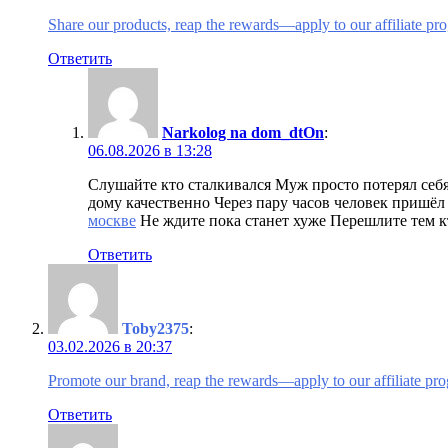
Share our products, reap the rewards—apply to our affiliate pr
Ответить
Narkolog na dom_dtOn
:
06.08.2026 в 13:28
Слушайте кто сталкивался Муж просто потерял себ
дому качественно Через пару часов человек пришёл
москве
Не ждите пока станет хуже Перешлите тем к
Ответить
Toby2375
:
03.02.2026 в 20:37
Promote our brand, reap the rewards—apply to our affiliate pr
Ответить