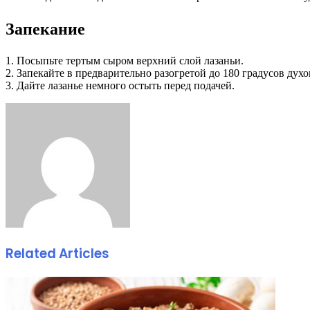
Запекание
1. Посыпьте тертым сыром верхний слой лазаньи.
2. Запекайте в предварительно разогретой до 180 градусов духо
3. Дайте лазанье немного остыть перед подачей.
Facebook
Twitter
LinkedIn
Tumblr
Pinterest
Reddit
VKontakte
Odnoklassniki
Skype
WhatsApp
Telegram
Viber
Share
Print
via
Email
Related Articles