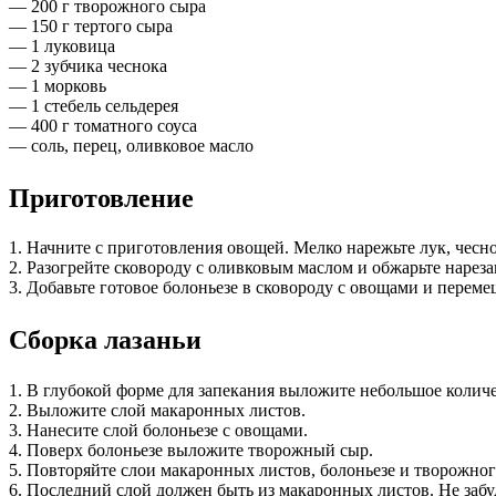
— 200 г творожного сыра
— 150 г тертого сыра
— 1 луковица
— 2 зубчика чеснока
— 1 морковь
— 1 стебель сельдерея
— 400 г томатного соуса
— соль, перец, оливковое масло
Приготовление
1. Начните с приготовления овощей. Мелко нарежьте лук, чесно
2. Разогрейте сковороду с оливковым маслом и обжарьте нарез
3. Добавьте готовое болоньезе в сковороду с овощами и переме
Сборка лазаньи
1. В глубокой форме для запекания выложите небольшое количе
2. Выложите слой макаронных листов.
3. Нанесите слой болоньезе с овощами.
4. Поверх болоньезе выложите творожный сыр.
5. Повторяйте слои макаронных листов, болоньезе и творожного
6. Последний слой должен быть из макаронных листов. Не заб