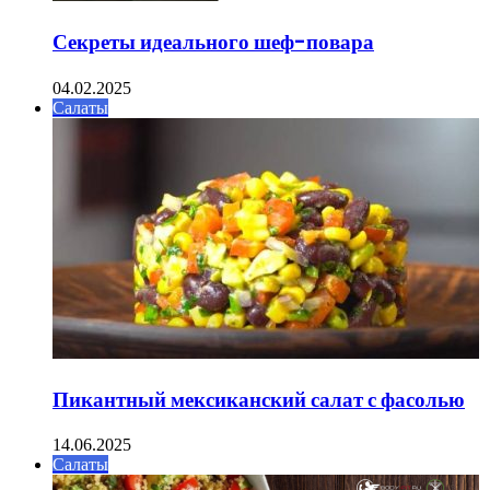
Секреты идеального шеф-повара
04.02.2025
Салаты
Пикантный мексиканский салат с фасолью
14.06.2025
Салаты