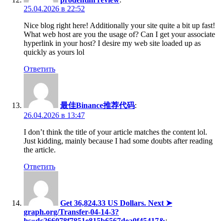
25.04.2026 в 22:52
Nice blog right here! Additionally your site quite a bit up fast!
What web host are you the usage of? Can I get your associate
hyperlink in your host? I desire my web site loaded up as
quickly as yours lol
Ответить
最佳Binance推荐代码
:
26.04.2026 в 13:47
I don’t think the title of your article matches the content lol.
Just kidding, mainly because I had some doubts after reading
the article.
Ответить
Get 36,824.33 US Dollars. Next ➤
graph.org/Transfer-04-14-3?
hs=dc266078f7851e815b6567dea0f45417&
: