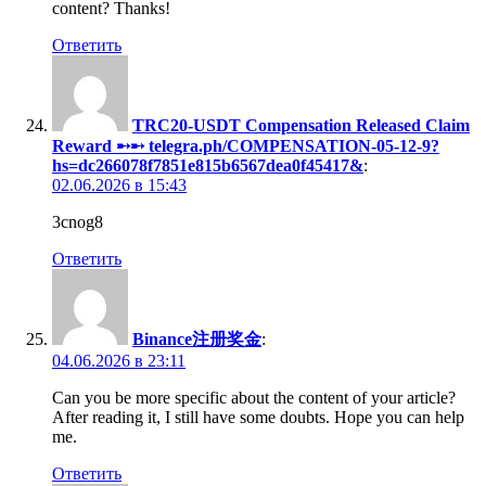
content? Thanks!
Ответить
TRC20-USDT Compensation Released Claim
Reward ➸➸ telegra.ph/COMPENSATION-05-12-9?
hs=dc266078f7851e815b6567dea0f45417&
:
02.06.2026 в 15:43
3cnog8
Ответить
Binance注册奖金
:
04.06.2026 в 23:11
Can you be more specific about the content of your article?
After reading it, I still have some doubts. Hope you can help
me.
Ответить