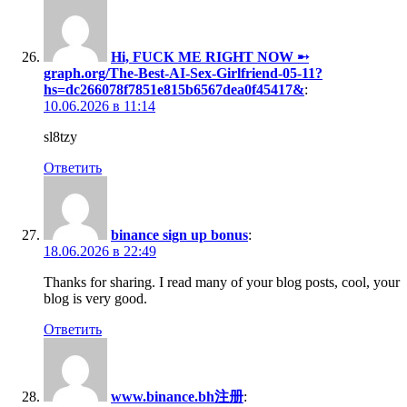
Hi, FUСК ME RIGHT NOW ➸
graph.org/The-Best-AI-Sex-Girlfriend-05-11?
hs=dc266078f7851e815b6567dea0f45417&
:
10.06.2026 в 11:14
sl8tzy
Ответить
binance sign up bonus
:
18.06.2026 в 22:49
Thanks for sharing. I read many of your blog posts, cool, your
blog is very good.
Ответить
www.binance.bh注册
: