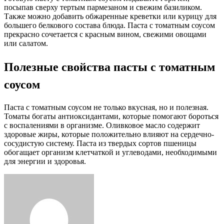
посыпав сверху тертым пармезаном и свежим базиликом.
Также можно добавить обжаренные креветки или курицу для
большего белкового состава блюда. Паста с томатным соусом
прекрасно сочетается с красным вином, свежими овощами
или салатом.
Полезные свойства пасты с томатным
соусом
Паста с томатным соусом не только вкусная, но и полезная.
Томаты богаты антиоксидантами, которые помогают бороться
с воспалениями в организме. Оливковое масло содержит
здоровые жиры, которые положительно влияют на сердечно-
сосудистую систему. Паста из твердых сортов пшеницы
обогащает организм клетчаткой и углеводами, необходимыми
для энергии и здоровья.
Facebook
Twitter
LinkedIn
Tumblr
Pinterest
Reddit
VKontakte
Odnoklassniki
Skype
WhatsApp
Telegram
Viber
Share
Print
via
Email