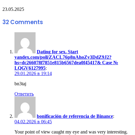
23.05.2025
32 Comments
Dating for sex. Start
yandex.com/poll/ZACL76p8nAhoZy3DdZ9J2?
hs=dc266078f7851e815b6567dea0f45417& Case №
LQGV6127995
:
29.01.2026 в 19:14
bn3taj
Ответить
bonificación de referencia de Binance
:
04.02.2026 в 06:45
Your point of view caught my eye and was very interesting.