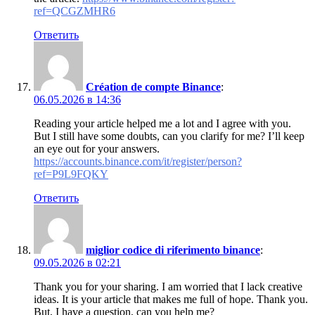
ref=QCGZMHR6
Ответить
Création de compte Binance
:
06.05.2026 в 14:36
Reading your article helped me a lot and I agree with you.
But I still have some doubts, can you clarify for me? I’ll keep
an eye out for your answers.
https://accounts.binance.com/it/register/person?
ref=P9L9FQKY
Ответить
miglior codice di riferimento binance
:
09.05.2026 в 02:21
Thank you for your sharing. I am worried that I lack creative
ideas. It is your article that makes me full of hope. Thank you.
But, I have a question, can you help me?