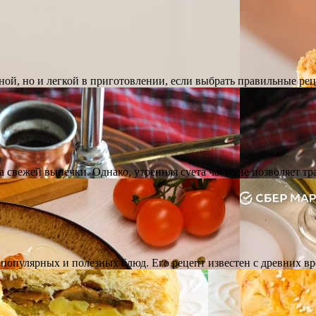
ной, но и легкой в приготовлении, если выбрать правильные р
а свежей выпечки. Однако, утренняя суета часто не позволяет 
 популярных и полезных блюд. Его рецепт известен с древних 