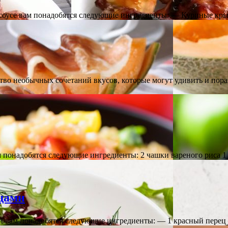
соусе вам понадобятся следующие ингредиенты: — Куриные кр
во необычных сочетаний вкусов, которые могут удивить и пор
 понадобятся следующие ингредиенты: 2 чашки вареного риса 
щами
ми вам понадобятся следующие ингредиенты: — 1 красный пер