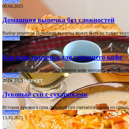
Выпечка
09.04.2025
Домашняя выпечка без сложностей
Выбор рецептов Домашняя выпечка может быть не только вкус
Выпечка
22.11.2024
Быстрая выпечка для утреннего кофе
Идеи для быстрой выпечки Утреннее кофе неотделимо от запах
Рецепты
20.06.2025
Луковый суп с сухариками
История лукового супа Луковый суп считается одним из самых
Выпечка
13.10.2025