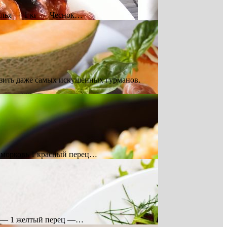
ылья — 1 кг — Чеснок…
азить даже самых искушенных гурманов.
1 морковь 1 красный перец…
ец — 1 желтый перец —…