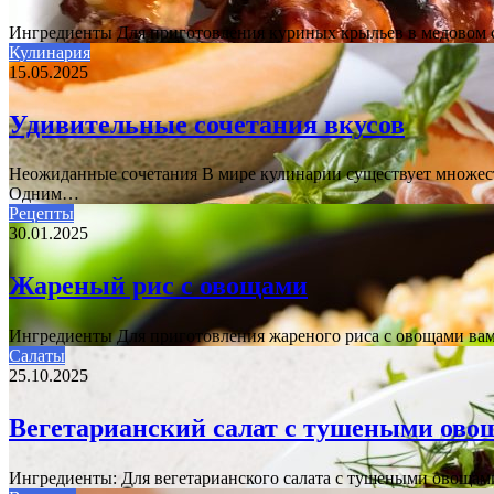
Ингредиенты Для приготовления куриных крыльев в медовом 
Кулинария
15.05.2025
Удивительные сочетания вкусов
Неожиданные сочетания В мире кулинарии существует множест
Одним…
Рецепты
30.01.2025
Жареный рис с овощами
Ингредиенты Для приготовления жареного риса с овощами вам
Салаты
25.10.2025
Вегетарианский салат с тушеными ово
Ингредиенты: Для вегетарианского салата с тушеными овоща