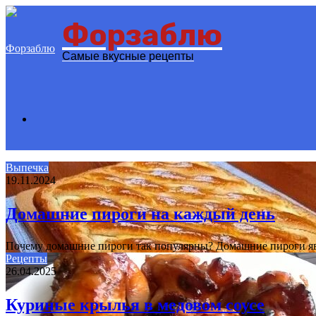
Форзаблю
Menu
Самые вкусные рецепты
Search
Выпечка
19.11.2024
for
Домашние пироги на каждый день
Почему домашние пироги так популярны? Домашние пироги яв
Рецепты
26.04.2025
Куриные крылья в медовом соусе